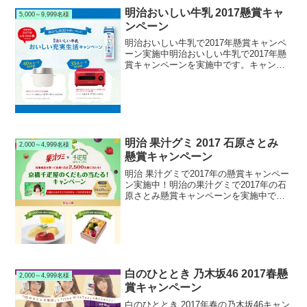
明治おいしい牛乳 2017懸賞キャ
5,000～9,999名様
ンペーン
明治おいしい牛乳で2017年懸賞キャンペ
ーン実施中明治おいしい牛乳で2017年懸
賞キャンペーンを実施中です。キャンペ
ーン期間中に対象の明治おいしい牛乳を
購入して応募すると、抽選で5,000名様に
生活充実グッズ、人気家電が当たりま
す。2017...
明治 果汁グミ 2017 石原さとみ
2,000～4,999名様
懸賞キャンペーン
明治 果汁グミで2017年の懸賞キャンペー
ン実施中！明治の果汁グミで2017年の石
原さとみ懸賞キャンペーンを実施中で
す。キャンペーン期間中に対象の明治 果
汁グミを購入して応募すると、抽選で
2,500名様に京橋千疋屋の果物と石原さと
みQUOカ...
白のひととき 乃木坂46 2017春懸
2,000～4,999名様
賞キャンペーン
白のひととき 2017年春の乃木坂46キャン