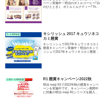
ペーン実施中！明治のボトルコーヒー｢白
のひととき｣、ボトルミルクティー｢The
MilkTea｣で2017年春の乃木坂46懸賞キャ
ンペーンを実施中です。キャンペーン期
間中に対象の明治｢白のひととき...
キシリッシュ 2017 キュウソネコ
0～1,999名様
カミ懸賞
キシリッシュで2017年キュウソネコカミ
懸賞キャンペーン実施中！明治のキシリ
ッシュで2017年キュウソネコカミ懸賞キ
ャンペーンを実施中です。キャンペーン
期間中に対象のキシリッシュ ミドルボト
ルを購入して応募すると、抽選で1,000名
様にキュ...
R1 懸賞キャンペーン2022秋
2,000～4,999名様
明治 meiji R1で2022年秋の懸賞キャンペ
ーンを実施中です。キャンペーン期間中
に対象の明治 meiji R1シリーズを購入し
て応募すると、抽選で2,000名様に各種プ
レゼント懸賞品が当たります。