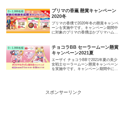
ントをフォロー＆リポストして応募する
と、抽選で1,000名様にAmazonギフトカ
ード500円分が当たります。
プリマの香薫 懸賞キャンペーン
0～1,999名様
2020冬
プリマの香燻で2020年冬の懸賞キャンペ
ーンを実施中です。キャンペーン期間中
に対象のプリマの香燻ほかプリマハム製
品を購入して応募すると、抽選で300名様
に現金１万円や秋田牛 ローストビーフア
ドが当たります。
チョコラBB セーラームーン懸賞
0～1,999名様
キャンペーン2021夏
エーザイ チョコラBBで2021年夏の美少
女戦士セーラームーン懸賞キャンペーン
を実施中です。キャンペーン期間中に対
象のチョコラBBドリンクを購入して応募
すると、抽選で美少女戦士セーラームー
ン オリジナルグッズが当たります。
スポンサーリンク