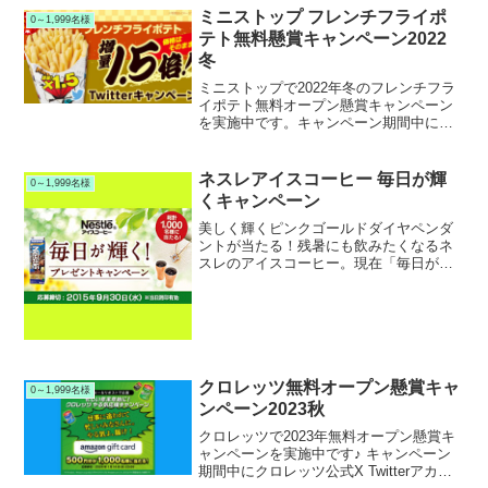
ミニストップ フレンチフライポ
0～1,999名様
テト無料懸賞キャンペーン2022
冬
ミニストップで2022年冬のフレンチフラ
イポテト無料オープン懸賞キャンペーン
を実施中です。キャンペーン期間中にミ
ニストップ公式Twitterアカウントをフォ
ロー＆RTリツイートして応募すると、抽
選で500名様にミニストップ フレンチフ
ネスレアイスコーヒー 毎日が輝
0～1,999名様
ライポテト 無料引換クーポンが当たりま
くキャンペーン
す。
美しく輝くピンクゴールドダイヤペンダ
ントが当たる！残暑にも飲みたくなるネ
スレのアイスコーヒー。現在「毎日が輝
く！」キャンペーンを実施中です。キャ
ンペーン期間中に対象商品を購入すると
抽選で総計1,000名様にピンクゴールドダ
イヤまたは銅製ペア...
クロレッツ無料オープン懸賞キャ
0～1,999名様
ンペーン2023秋
クロレッツで2023年無料オープン懸賞キ
ャンペーンを実施中です♪ キャンペーン
期間中にクロレッツ公式X Twitterアカウ