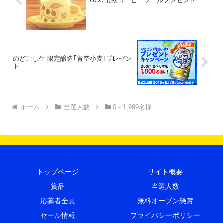
UCC 北欧コーヒーツールプレゼント
のどごし生 限定醸造｢青空小麦｣プレゼン
ト
ホーム
当選人数
0～1,999名様
トップページ
サイト概要
賞品
当選人数
応募者全員
無料オープン懸賞
セール情報
プライバシーポリシー