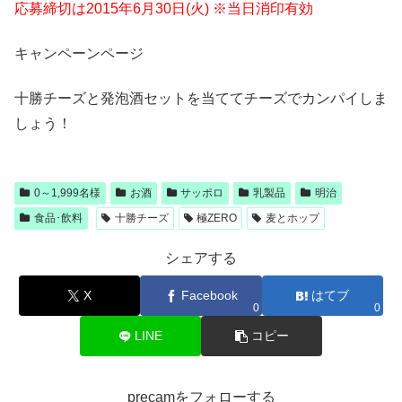
応募締切は2015年6月30日(火) ※当日消印有効
キャンペーンページ
十勝チーズと発泡酒セットを当ててチーズでカンパイしま
しょう！
0～1,999名様
お酒
サッポロ
乳製品
明治
食品･飲料
十勝チーズ
極ZERO
麦とホップ
シェアする
X
Facebook
はてブ
0
0
LINE
コピー
precamをフォローする